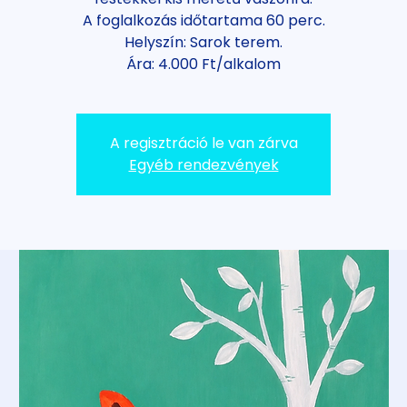
A foglalkozás időtartama 60 perc.
Helyszín: Sarok terem.
Ára: 4.000 Ft/alkalom
A regisztráció le van zárva
Egyéb rendezvények