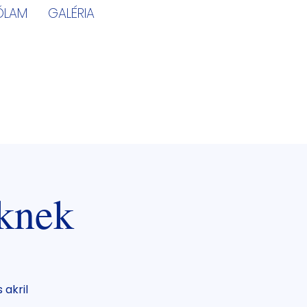
ÓLAM
GALÉRIA
knek
 akril