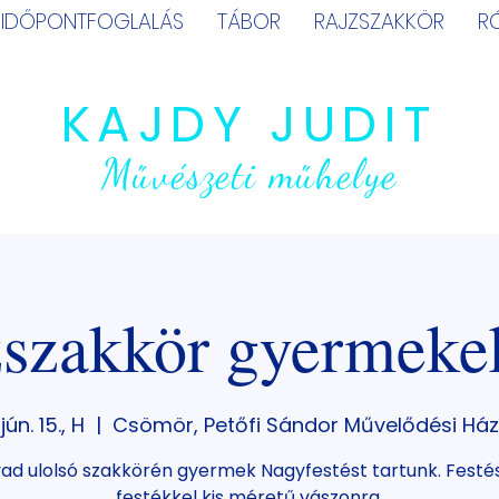
IDŐPONTFOGLALÁS
TÁBOR
RAJZSZAKKÖR
R
KAJDY JUDIT
Művészeti műhelye
zszakkör gyermeke
jún. 15., H
  |  
Csömör, Petőfi Sándor Művelődési Ház
ad ulolsó szakkörén gyermek Nagyfestést tartunk. Festés
festékkel kis méretű vászonra.