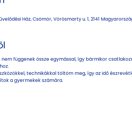
ín
velődési Ház, Csömör, Vörösmarty u. 1, 2141 Magyarorszá
ől
 nem függenek össze egymással, így bármikor csatlakozni
hoz. 
zközökkel, technikákkal töltöm meg, így az idő észrevétlen
sítok a gyermekek számára. 