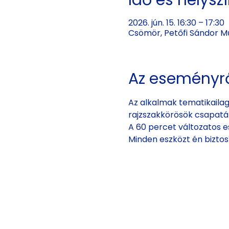
Idő és helysz
2026. jún. 15. 16:30 – 17:30
Csömör, Petőfi Sándor Mű
Az eseményr
Az alkalmak tematikailag
rajzszakkörösök csapatá
A 60 percet változatos es
Minden eszközt én bizto