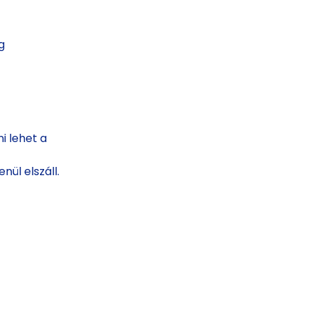
g
 lehet a 
ül elszáll.