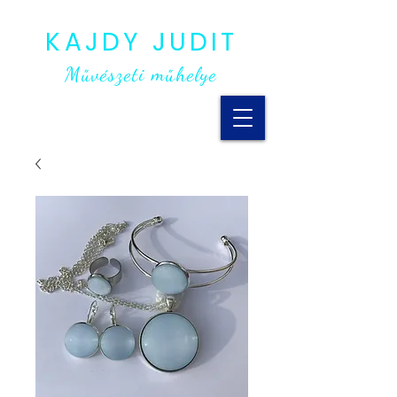
KAJDY JUDIT
Művészeti műhelye