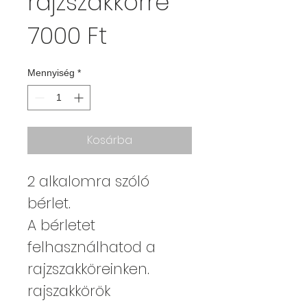
rajzszakkörre
Ár
7000 Ft
Mennyiség
*
Kosárba
2 alkalomra szóló
bérlet.
A bérletet
felhasználhatod a
rajzszakköreinken.
rajszakkörök