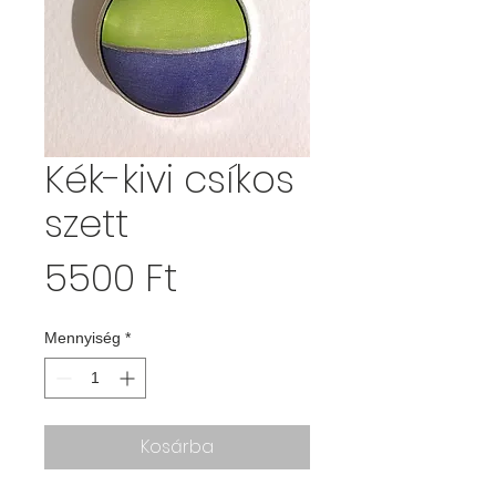
Kék-kivi csíkos
szett
Ár
5500 Ft
Mennyiség
*
Kosárba