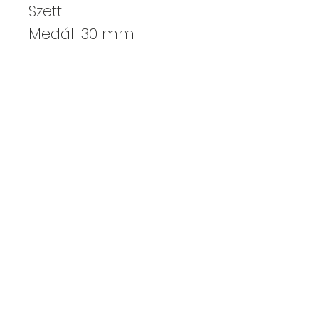
Szett:
Medál: 30 mm
Fülbevaló: 15 mm
Kajdy Judit
kajdyjudit@gmail.com
06 30 465 0312
ELÉRHETŐSÉGEK
ÁSZF