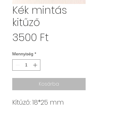
Kék mintás
kitűző
Ár
3500 Ft
Mennyiség
*
Kosárba
Kitűző: 18*25 mm
Kajdy Judit