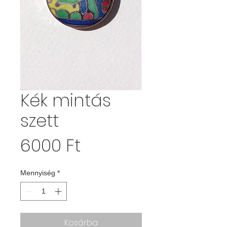
Kék mintás
szett
Ár
6000 Ft
Mennyiség
*
Kosárba