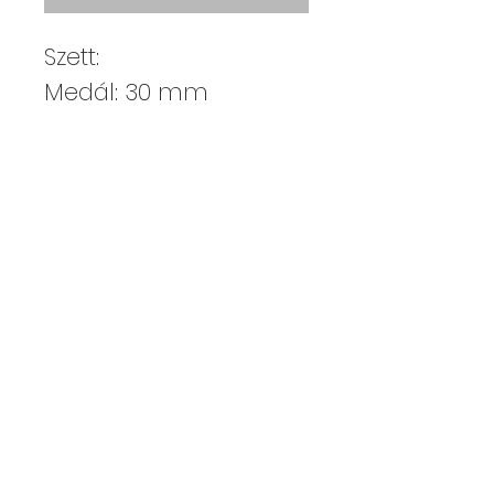
Szett:
Medál: 30 mm
Fülbevaló: 10 mm
Kajdy Judit
kajdyjudit@gmail.com
06 30 465 0312
ELÉRHETŐSÉGEK