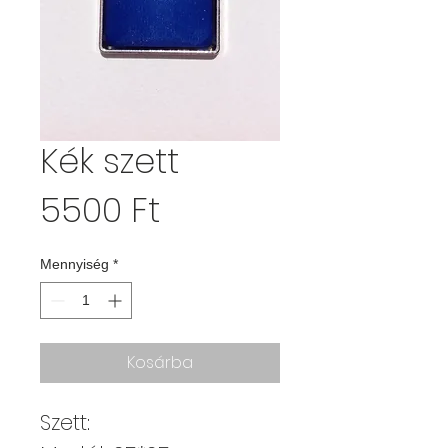
Kék szett
Ár
5500 Ft
Mennyiség
*
Kosárba
Szett: