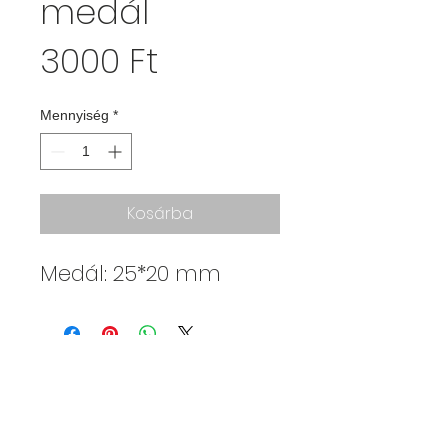
medál
Ár
3000 Ft
Mennyiség
*
Kosárba
Medál: 25*20 mm
Kajdy Judit
kajdyjudit@gmail.com
06 30 465 0312