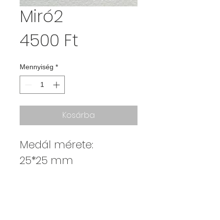
Miró2
Ár
4500 Ft
Mennyiség
*
Kosárba
Medál mérete:
25*25 mm
Kajdy Judit
kajdyjudit@gmail.com