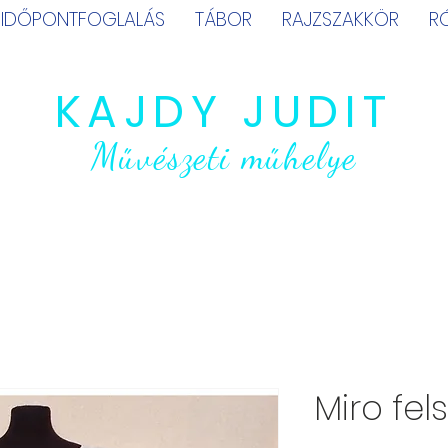
IDŐPONTFOGLALÁS
TÁBOR
RAJZSZAKKÖR
R
KAJDY JUDIT
Művészeti műhelye
Miro fel