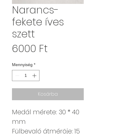
Narancs-
fekete íves
szett
Ár
6000 Ft
Mennyiség
*
Kosárba
Medál mérete: 30 * 40
mm
Fülbevaló átméröje: 15