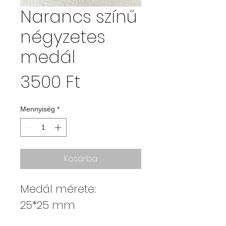
Narancs színű
négyzetes
medál
Ár
3500 Ft
Mennyiség
*
Kosárba
Medál mérete:
25*25 mm