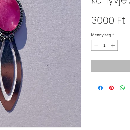
könyvjel
Á
3000 Ft
Mennyiség
*