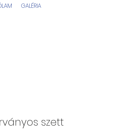
ÓLAM
GALÉRIA
rványos szett