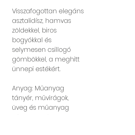
Visszafogottan elegáns
asztalidísz, hamvas
zöldekkel, biros
bogyókkal és
selymesen csillogó
gömbökkel, a meghitt
ünnepi estékért.
Anyag: Műanyag
tányér, művirágok,
üveg és műanyag
díszek, szatén szalag, 4
db gyertya