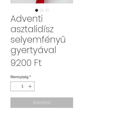
Adventi
asztalidísz
selyemfényű
gyertyával
Ár
9200 Ft
Mennyiség
*
Kosárba