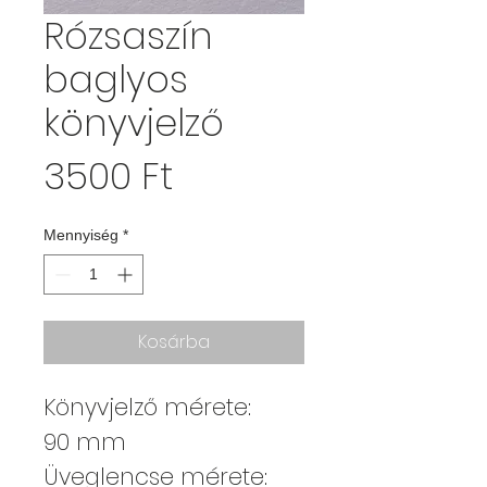
Rózsaszín
baglyos
könyvjelző
Ár
3500 Ft
Mennyiség
*
Kosárba
Könyvjelző mérete:
90 mm
Üveglencse mérete: