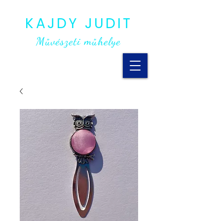
KAJDY JUDIT
Művészeti műhelye