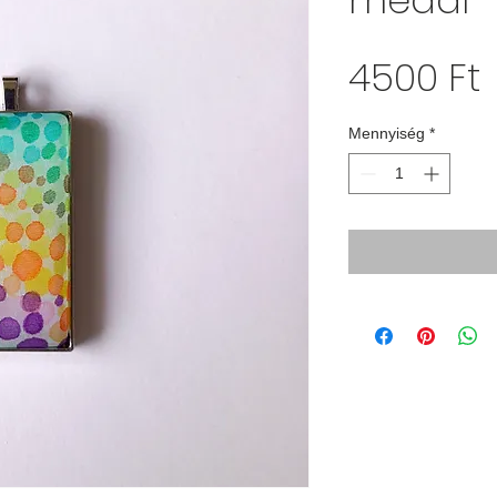
medál
4500 Ft
Mennyiség
*