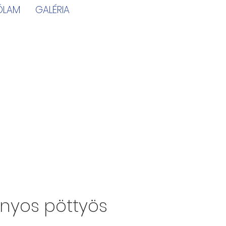
ÓLAM
GALÉRIA
ányos pöttyös