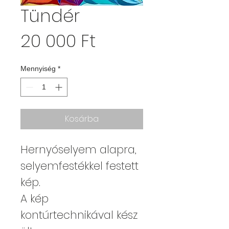
Tündér
Ár
20 000 Ft
Mennyiség
*
Kosárba
Hernyóselyem alapra,
selyemfestékkel festett
kép.
A kép
kontúrtechnikával kész