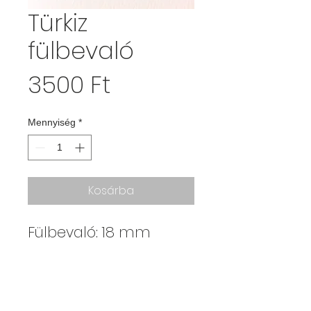
Türkiz
fülbevaló
Ár
3500 Ft
Mennyiség
*
Kosárba
Fülbevaló: 18 mm
Kajdy Judit