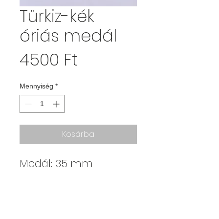
Türkiz-kék
óriás medál
Ár
4500 Ft
Mennyiség
*
Kosárba
Medál: 35 mm
Kajdy Judit