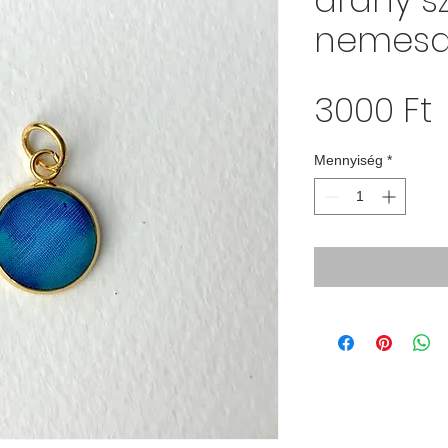
arany s
nemesa
Á
3000 Ft
Mennyiség
*