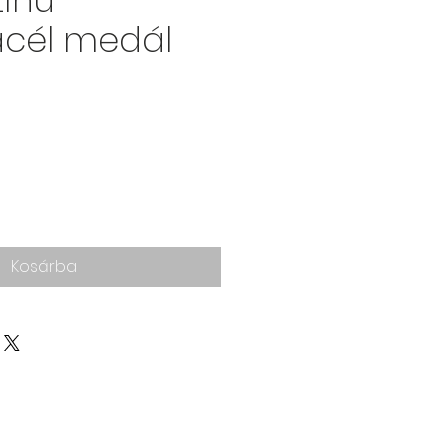
zínű
cél medál
r
Kosárba