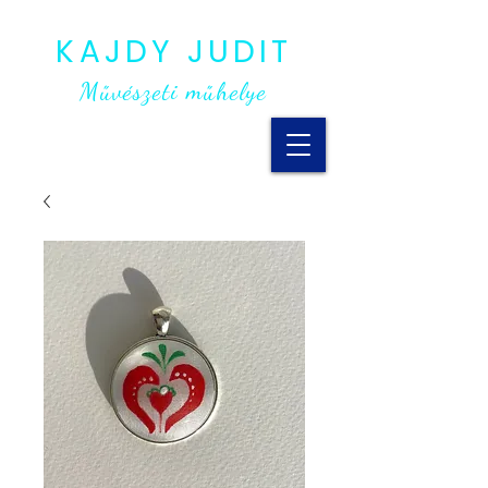
KAJDY JUDIT
Művészeti műhelye