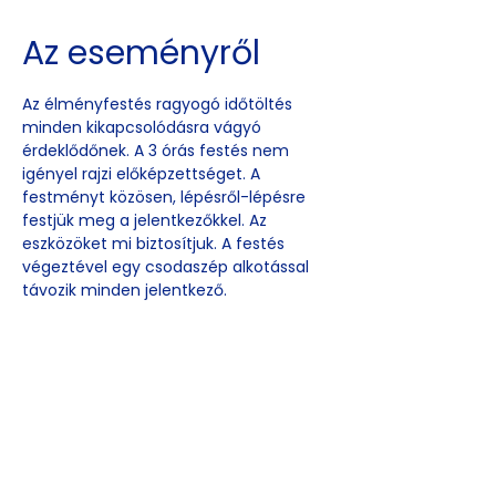
Az eseményről
Az élményfestés ragyogó időtöltés 
minden kikapcsolódásra vágyó 
érdeklődőnek. A 3 órás festés nem 
igényel rajzi előképzettséget. A 
festményt közösen, lépésről-lépésre 
festjük meg a jelentkezőkkel. Az 
eszközöket mi biztosítjuk. A festés 
végeztével egy csodaszép alkotással 
távozik minden jelentkező.
Esemény
megosztása