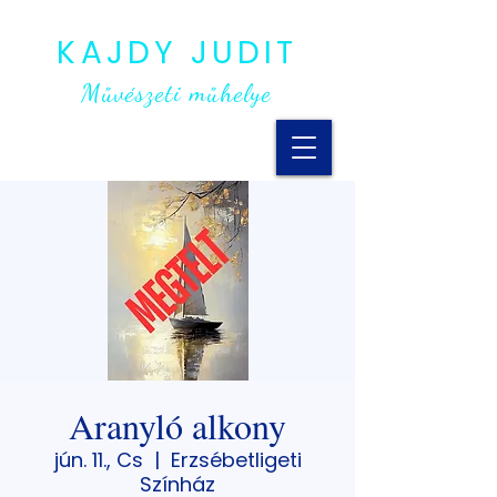
KAJDY JUDIT
Művészeti műhelye
Aranyló alkony
jún. 11., Cs
  |  
Erzsébetligeti
Színház