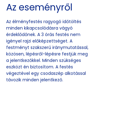
Az eseményről
Az élményfestés ragyogó időtöltés 
minden kikapcsolódásra vágyó 
érdeklődőnek. A 3 órás festés nem 
igényel rajzi előképzettséget. A 
festményt szakszerű iránymutatással, 
közösen, lépésről-lépésre festjük meg 
a jelentkezőkkel. Minden szükséges 
eszközt én biztosítom. A festés 
végeztével egy csodaszép alkotással 
távozik minden jelentkező.
Esemény
megosztása