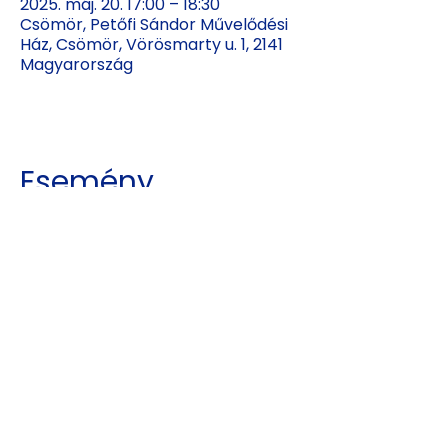
2025. máj. 20. 17:00 – 18:30
Csömör, Petőfi Sándor Művelődési
Ház, Csömör, Vörösmarty u. 1, 2141
Magyarország
Esemény
megosztása
Kajdy Judit
kajdyjudit@gmail.com
06 30 465 0312