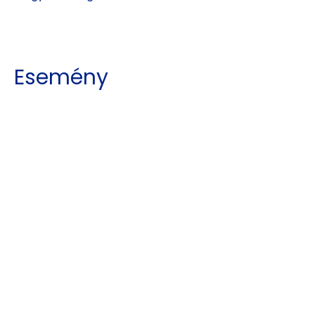
Esemény
megosztása
Kajdy Judit
kajdyjudit@gmail.com
06 30 465 0312