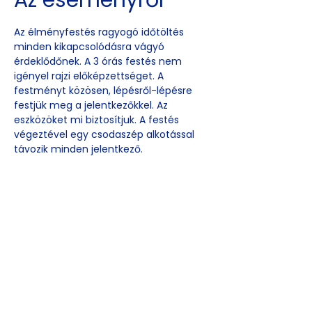
Az eseményről
Az élményfestés ragyogó időtöltés 
minden kikapcsolódásra vágyó 
érdeklődőnek. A 3 órás festés nem 
igényel rajzi előképzettséget. A 
festményt közösen, lépésről-lépésre 
festjük meg a jelentkezőkkel. Az 
eszközöket mi biztosítjuk. A festés 
végeztével egy csodaszép alkotással 
távozik minden jelentkező.
Esemény
megosztása