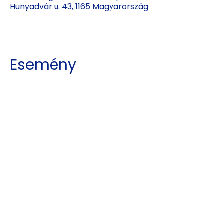
Hunyadvár u. 43, 1165 Magyarország
Esemény
megosztása
Kajdy Judit
kajdyjudit@gmail.com
06 30 465 0312