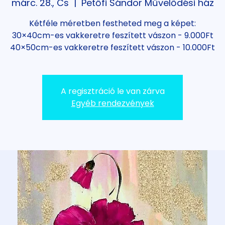
márc. 28., Cs
  |  
Petőfi Sándor Művelődési ház
Kétféle méretben festheted meg a képet:
30×40cm-es vakkeretre feszített vászon - 9.000Ft
A regisztráció le van zárva
Egyéb rendezvények