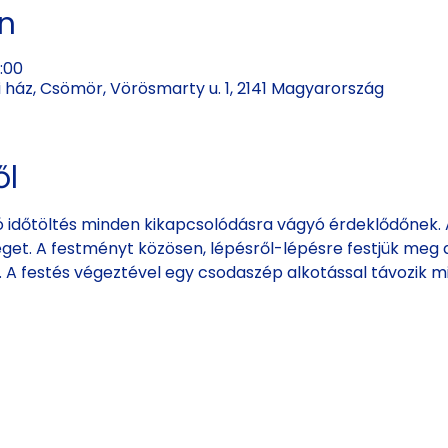
ín
:00
 ház, Csömör, Vörösmarty u. 1, 2141 Magyarország
ől
 időtöltés minden kikapcsolódásra vágyó érdeklődőnek. A
éget. A festményt közösen, lépésről-lépésre festjük meg a
k. A festés végeztével egy csodaszép alkotással távozik m