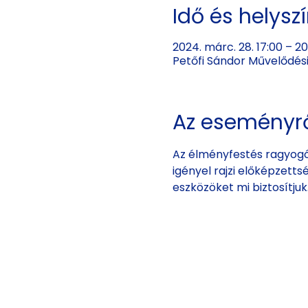
Idő és helysz
2024. márc. 28. 17:00 – 20
Petőfi Sándor Művelődési
Az eseményr
Az élményfestés ragyogó
igényel rajzi előképzetts
eszközöket mi biztosítju