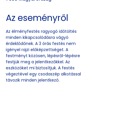
Az eseményről
Az élményfestés ragyogó időtöltés 
minden kikapcsolódásra vágyó 
érdeklődőnek. A 3 órás festés nem 
igényel rajzi előképzettséget. A 
festményt közösen, lépésről-lépésre 
festjük meg a jelentkezőkkel. Az 
eszközöket mi biztosítjuk. A festés 
végeztével egy csodaszép alkotással 
távozik minden jelentkező.
Esemény
megosztása