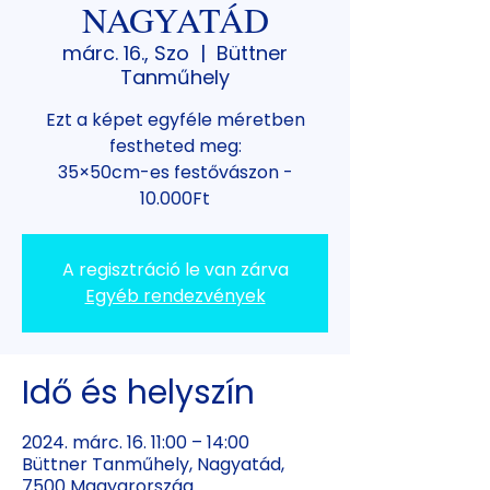
NAGYATÁD
márc. 16., Szo
  |  
Büttner
Tanműhely
Ezt a képet egyféle méretben
festheted meg:
35×50cm-es festővászon -
10.000Ft
A regisztráció le van zárva
Egyéb rendezvények
Idő és helyszín
2024. márc. 16. 11:00 – 14:00
Büttner Tanműhely, Nagyatád,
7500 Magyarország