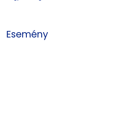
Esemény
megosztása
Kajdy Judit
kajdyjudit@gmail.com
06 30 465 0312