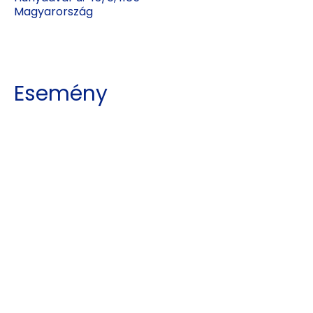
Magyarország
Esemény
megosztása
Kajdy Judit
kajdyjudit@gmail.com
06 30 465 0312