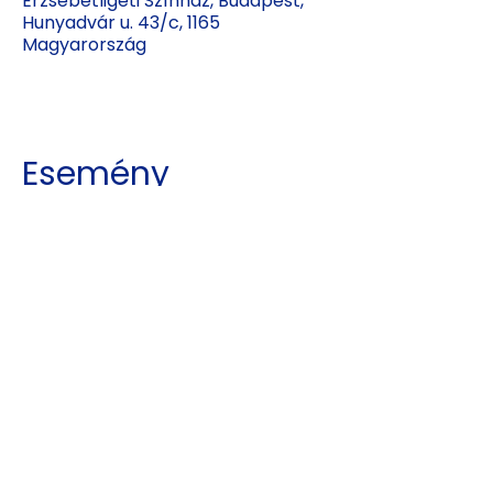
Erzsébetligeti Színház, Budapest,
Hunyadvár u. 43/c, 1165
Magyarország
Esemény
megosztása
Kajdy Judit
kajdyjudit@gmail.com
06 30 465 0312