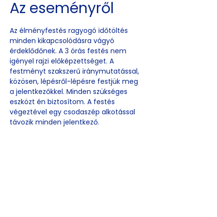
Az eseményről
Az élményfestés ragyogó időtöltés 
minden kikapcsolódásra vágyó 
érdeklődőnek. A 3 órás festés nem 
igényel rajzi előképzettséget. A 
festményt szakszerű iránymutatással, 
közösen, lépésről-lépésre festjük meg 
a jelentkezőkkel. Minden szükséges 
eszközt én biztosítom. A festés 
végeztével egy csodaszép alkotással 
távozik minden jelentkező.
Esemény
megosztása