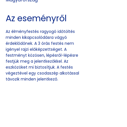
Az eseményről
Az élményfestés ragyogó időtöltés 
minden kikapcsolódásra vágyó 
érdeklődőnek. A 3 órás festés nem 
igényel rajzi előképzettséget. A 
festményt közösen, lépésről-lépésre 
festjük meg a jelentkezőkkel. Az 
eszközöket mi biztosítjuk. A festés 
végeztével egy csodaszép alkotással 
távozik minden jelentkező.
Esemény
megosztása