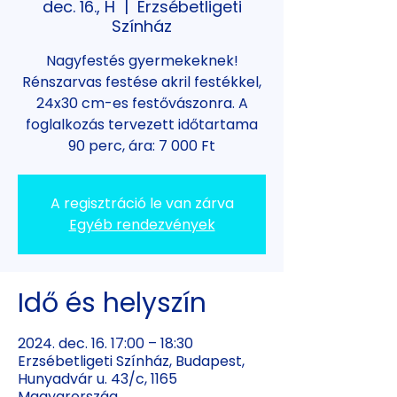
dec. 16., H
  |  
Erzsébetligeti
Színház
Nagyfestés gyermekeknek!
Rénszarvas festése akril festékkel,
24x30 cm-es festővászonra. A
foglalkozás tervezett időtartama
90 perc, ára: 7 000 Ft
A regisztráció le van zárva
Egyéb rendezvények
Idő és helyszín
2024. dec. 16. 17:00 – 18:30
Erzsébetligeti Színház, Budapest,
Hunyadvár u. 43/c, 1165
Magyarország