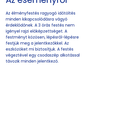
Az eseményről
Az élményfestés ragyogó időtöltés 
minden kikapcsolódásra vágyó 
érdeklődőnek. A 3 órás festés nem 
igényel rajzi előképzettséget. A 
festményt közösen, lépésről-lépésre 
festjük meg a jelentkezőkkel. Az 
eszközöket mi biztosítjuk. A festés 
végeztével egy csodaszép alkotással 
távozik minden jelentkező.
Esemény
megosztása