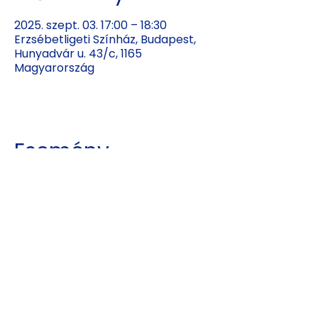
2025. szept. 03. 17:00 – 18:30
Erzsébetligeti Színház, Budapest,
Hunyadvár u. 43/c, 1165
Magyarország
Esemény
megosztása
Kajdy Judit
kajdyjudit@gmail.com
06 30 465 0312