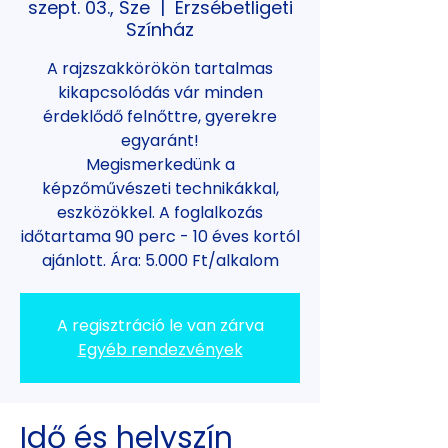
szept. 03., Sze
  |  
Erzsébetligeti
Színház
A rajzszakkörökön tartalmas
kikapcsolódás vár minden
érdeklődő felnőttre, gyerekre
egyaránt!
Megismerkedünk a
képzőművészeti technikákkal,
eszközökkel. A foglalkozás
időtartama 90 perc - 10 éves kortól
ajánlott. Ára: 5.000 Ft/alkalom
A regisztráció le van zárva
Egyéb rendezvények
Idő és helyszín