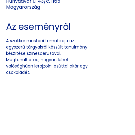
Hunyadvár u. 43/c, 1165
Magyarország
Az eseményről
A szakkör mostani tematikája az 
egyszerű tárgyakról készült tanulmány  
készítése színesceruzával. 
Megtanulhatod, hogyan lehet 
valósághűen lerajzolni ezúttal akár egy 
csokoládét.
Esemény
megosztása