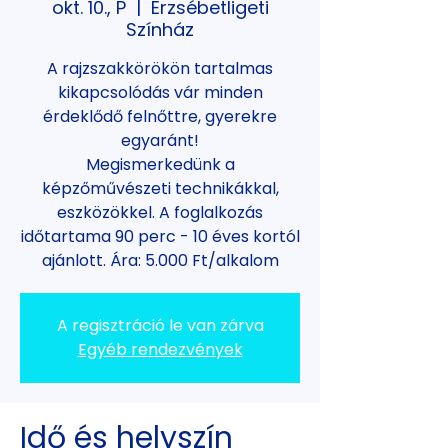
okt. 10., P
  |  
Erzsébetligeti
Színház
A rajzszakkörökön tartalmas
kikapcsolódás vár minden
érdeklődő felnőttre, gyerekre
egyaránt!
Megismerkedünk a
képzőművészeti technikákkal,
eszközökkel. A foglalkozás
időtartama 90 perc - 10 éves kortól
ajánlott. Ára: 5.000 Ft/alkalom
A regisztráció le van zárva
Egyéb rendezvények
Idő és helyszín