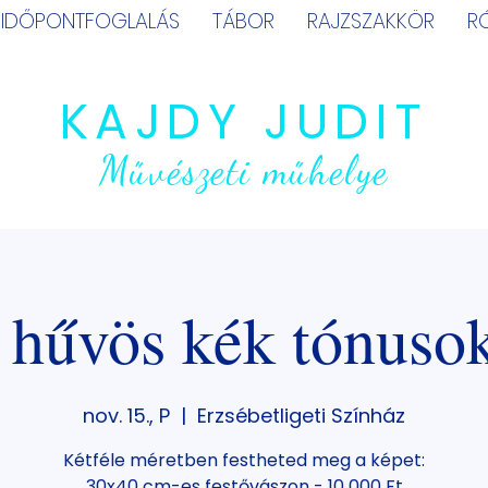
IDŐPONTFOGLALÁS
TÁBOR
RAJZSZAKKÖR
R
KAJDY JUDIT
Művészeti műhelye
 hűvös kék tónuso
nov. 15., P
  |  
Erzsébetligeti Színház
Kétféle méretben festheted meg a képet:
30x40 cm-es festővászon - 10 000 Ft