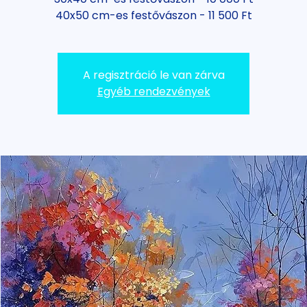
40x50 cm-es festővászon - 11 500 Ft
A regisztráció le van zárva
Egyéb rendezvények