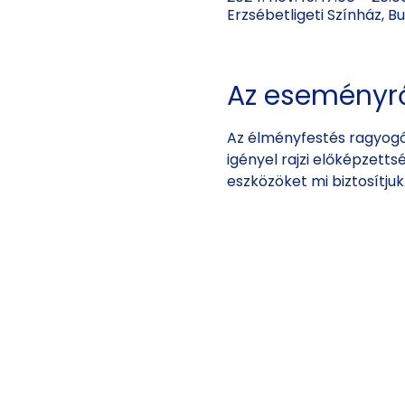
Erzsébetligeti Színház, 
Az eseményr
Az élményfestés ragyogó
igényel rajzi előképzetts
eszközöket mi biztosítju