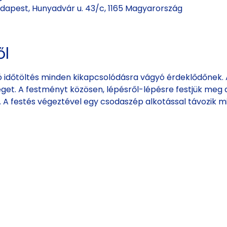
Budapest, Hunyadvár u. 43/c, 1165 Magyarország
ől
 időtöltés minden kikapcsolódásra vágyó érdeklődőnek. A
éget. A festményt közösen, lépésről-lépésre festjük meg a
k. A festés végeztével egy csodaszép alkotással távozik m