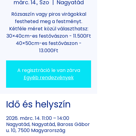
márc. 14., Szo
  |  
Nagyatád
Rózsaszín vagy piros virágokkal
festheted meg a festményt.
Kétféle méret közül választhatsz:
30×40cm-es festővászon - 11.500Ft
40×50cm-es festővászon -
13.000Ft
A regisztráció le van zárva
Egyéb rendezvények
Idő és helyszín
2026. márc. 14. 11:00 – 14:00
Nagyatád, Nagyatád, Baross Gábor
u. 10, 7500 Magyarország