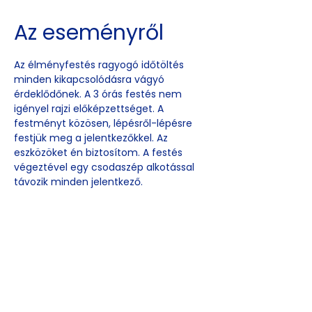
Az eseményről
Az élményfestés ragyogó időtöltés 
minden kikapcsolódásra vágyó 
érdeklődőnek. A 3 órás festés nem 
igényel rajzi előképzettséget. A 
festményt közösen, lépésről-lépésre 
festjük meg a jelentkezőkkel. Az 
eszközöket én biztosítom. A festés 
végeztével egy csodaszép alkotással 
távozik minden jelentkező.
Esemény
megosztása