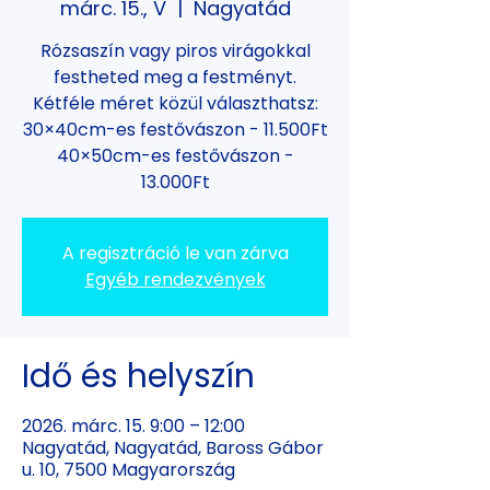
márc. 15., V
  |  
Nagyatád
Rózsaszín vagy piros virágokkal
festheted meg a festményt.
Kétféle méret közül választhatsz:
30×40cm-es festővászon - 11.500Ft
40×50cm-es festővászon -
13.000Ft
A regisztráció le van zárva
Egyéb rendezvények
Idő és helyszín
2026. márc. 15. 9:00 – 12:00
Nagyatád, Nagyatád, Baross Gábor
u. 10, 7500 Magyarország