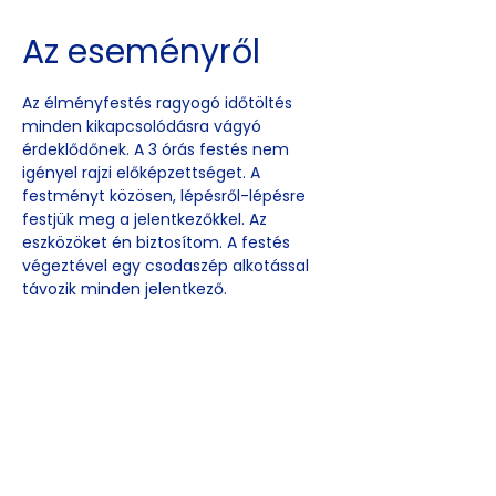
Az eseményről
Az élményfestés ragyogó időtöltés 
minden kikapcsolódásra vágyó 
érdeklődőnek. A 3 órás festés nem 
igényel rajzi előképzettséget. A 
festményt közösen, lépésről-lépésre 
festjük meg a jelentkezőkkel. Az 
eszközöket én biztosítom. A festés 
végeztével egy csodaszép alkotással 
távozik minden jelentkező.
Esemény
megosztása