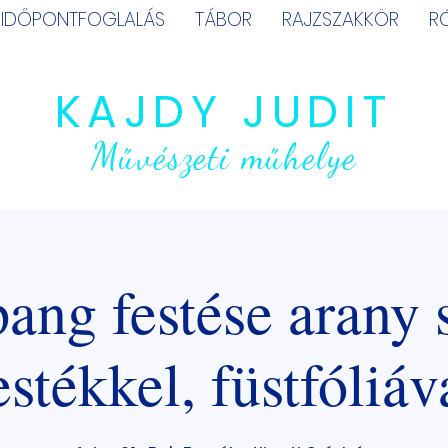
IDŐPONTFOGLALÁS
TÁBOR
RAJZSZAKKÖR
R
KAJDY JUDIT
Művészeti műhelye
pang festése arany 
estékkel, füstfóliáv