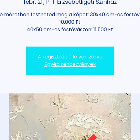
febr. 21., P
  |  
Erzsébetligeti Színház
le méretben festheted meg a képet: 30x40 cm-es festőv
10.000 Ft
A regisztráció le van zárva
Egyéb rendezvények