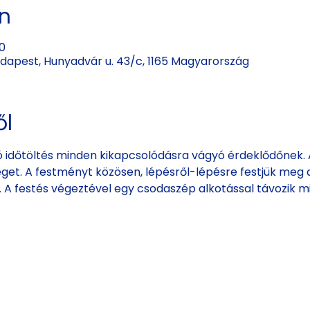
ín
00
Budapest, Hunyadvár u. 43/c, 1165 Magyarország
ől
 időtöltés minden kikapcsolódásra vágyó érdeklődőnek. A
éget. A festményt közösen, lépésről-lépésre festjük meg a
k. A festés végeztével egy csodaszép alkotással távozik m