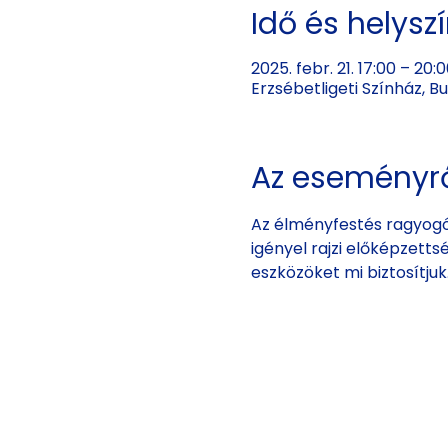
Idő és helysz
2025. febr. 21. 17:00 – 20:
Erzsébetligeti Színház, 
Az eseményr
Az élményfestés ragyogó
igényel rajzi előképzetts
eszközöket mi biztosítju