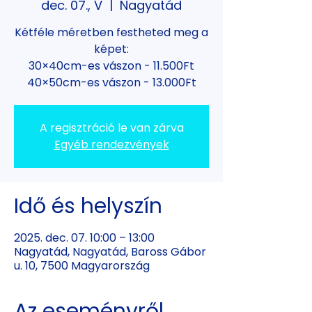
dec. 07., V
  |  
Nagyatád
Kétféle méretben festheted meg a
képet:
30×40cm-es vászon - 11.500Ft
40×50cm-es vászon - 13.000Ft
A regisztráció le van zárva
Egyéb rendezvények
Idő és helyszín
2025. dec. 07. 10:00 – 13:00
Nagyatád, Nagyatád, Baross Gábor
u. 10, 7500 Magyarország
Az eseményről