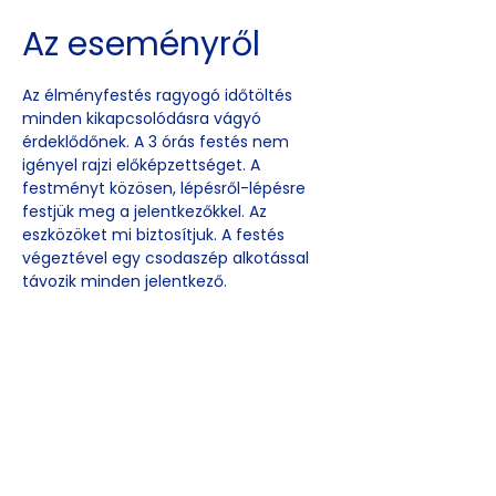
Az eseményről
Az élményfestés ragyogó időtöltés 
minden kikapcsolódásra vágyó 
érdeklődőnek. A 3 órás festés nem 
igényel rajzi előképzettséget. A 
festményt közösen, lépésről-lépésre 
festjük meg a jelentkezőkkel. Az 
eszközöket mi biztosítjuk. A festés 
végeztével egy csodaszép alkotással 
távozik minden jelentkező.
Esemény
megosztása