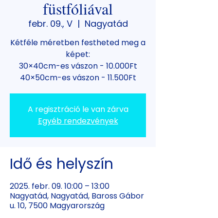
füstfóliával
febr. 09., V
  |  
Nagyatád
Kétféle méretben festheted meg a
képet:
30×40cm-es vászon - 10.000Ft
40×50cm-es vászon - 11.500Ft
A regisztráció le van zárva
Egyéb rendezvények
Idő és helyszín
2025. febr. 09. 10:00 – 13:00
Nagyatád, Nagyatád, Baross Gábor
u. 10, 7500 Magyarország