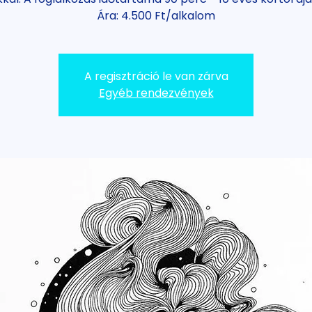
Ára: 4.500 Ft/alkalom
A regisztráció le van zárva
Egyéb rendezvények