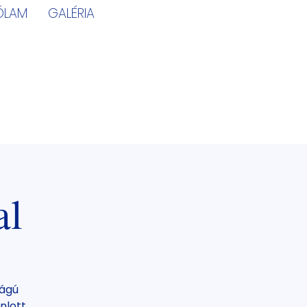
ÓLAM
GALÉRIA
al
ságú
nlott.