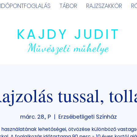
IDŐPONTFOGLALÁS
TÁBOR
RAJZSZAKKÖR
R
KAJDY JUDIT
Művészeti műhelye
ajzolás tussal, toll
márc. 28., P
  |  
Erzsébetligeti Színház
 használatának lehetőségei, ötvözése különböző vastag
kkal. A foglalkozás időtartama 90 perc - 10 éves kortól ajá