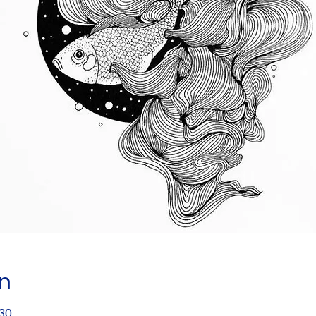
ín
:30