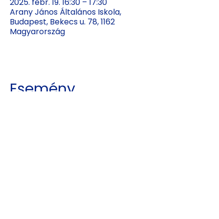
2025. febr. 19. 16:30 – 17:30
Arany János Általános Iskola,
Budapest, Bekecs u. 78, 1162
Magyarország
Esemény
megosztása
Kajdy Judit
kajdyjudit@gmail.com
06 30 465 0312