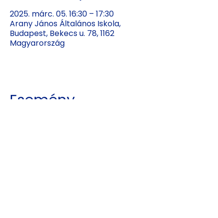
2025. márc. 05. 16:30 – 17:30
Arany János Általános Iskola,
Budapest, Bekecs u. 78, 1162
Magyarország
Esemény
megosztása
Kajdy Judit
kajdyjudit@gmail.com
06 30 465 0312