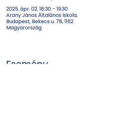
2025. ápr. 02. 18:30 – 19:30
Arany János Általános Iskola,
Budapest, Bekecs u. 78, 1162
Magyarország
Esemény
megosztása
Kajdy Judit
kajdyjudit@gmail.com
06 30 465 0312