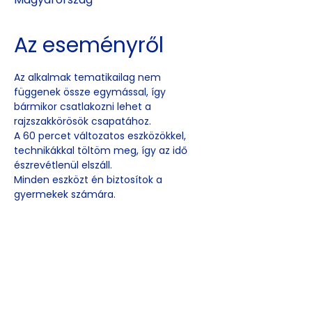
Az eseményről
Az alkalmak tematikailag nem 
függenek össze egymással, így 
bármikor csatlakozni lehet a 
rajzszakkörösök csapatához. 
A 60 percet változatos eszközökkel, 
technikákkal töltöm meg, így az idő 
észrevétlenül elszáll.
Minden eszközt én biztosítok a 
gyermekek számára. 
Esemény
megosztása